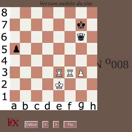
o
ECHECS PARTIE N
008