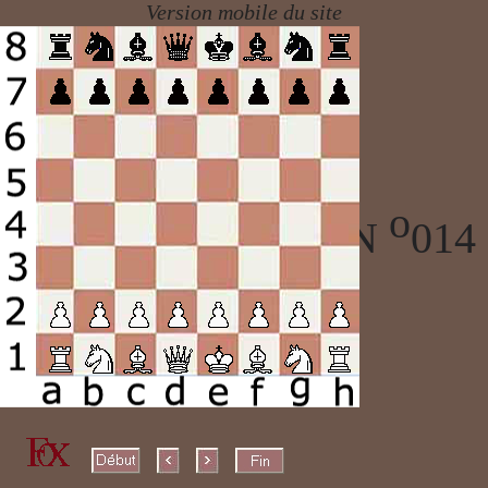
o
ECHECS PARTIE N
014