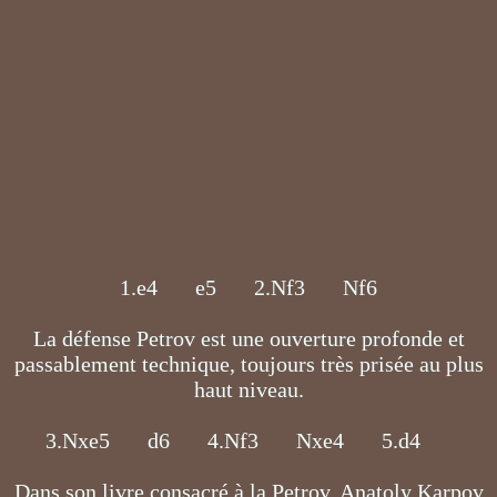
X0
1.e4
X1
e5
X2
2.Nf3
X3
Nf6
X4
La défense Petrov est une ouverture profonde et
passablement technique, toujours très prisée au plus
haut niveau.
3.Nxe5
X5
d6
X6
4.Nf3
X7
Nxe4
X8
5.d4
X9
Dans son livre consacré à la Petrov, Anatoly Karpov