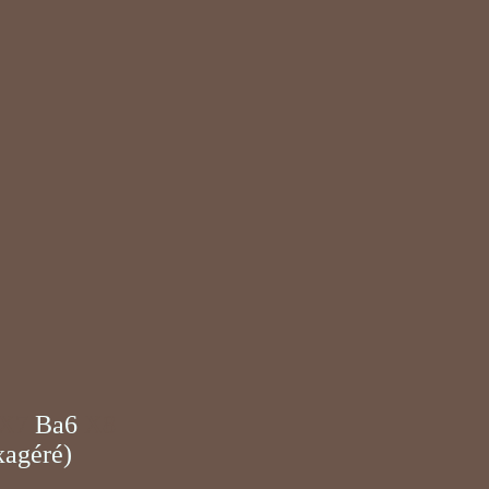
X7
Ba6
X8
xagéré)