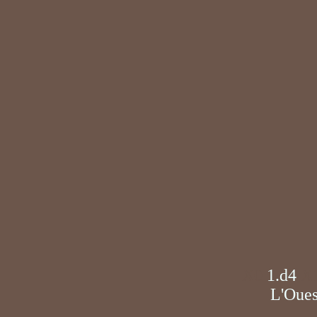
X0
1.d4
X
L'Oues