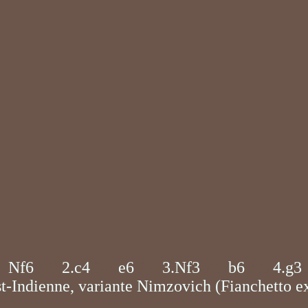
1
Nf6
X2
2.c4
X3
e6
X4
3.Nf3
X5
b6
X6
4.g3
t-Indienne, variante Nimzovich (Fianchetto e