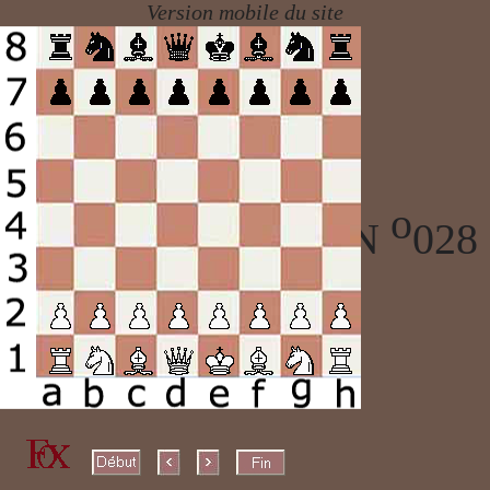
o
ECHECS PARTIE N
028