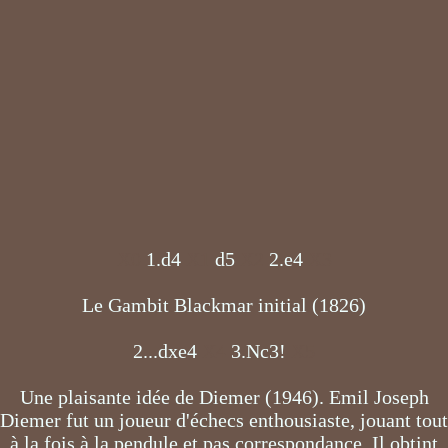
X0
1.d4
X1
d5
X2
2.e4
X3
Le Gambit Blackmar initial (1826)
2...dxe4
X4
3.Nc3!
X5
Une plaisante idée de Diemer (1946). Emil Joseph
Diemer fut un joueur d'échecs enthousiaste, jouant tout
à la fois à la pendule et pas correspondance. Il obtint