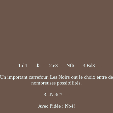
X0
1.d4
X1
d5
X2
2.e3
X3
Nf6
X4
3.Bd3
X5
Un important carrefour. Les Noirs ont le choix entre de
nombreuses possibilités.
3...Nc6!?
X6
Avec l'idée : Nb4!