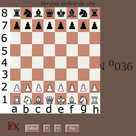
o
ECHECS PARTIE N
036