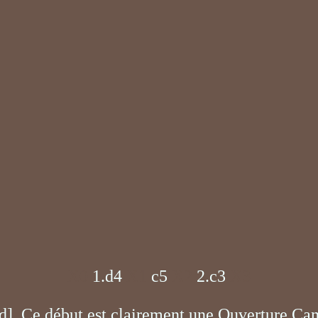
X0
1.d4
X1
c5
X2
2.c3
X3
. Ce début est clairement une Ouverture Camé