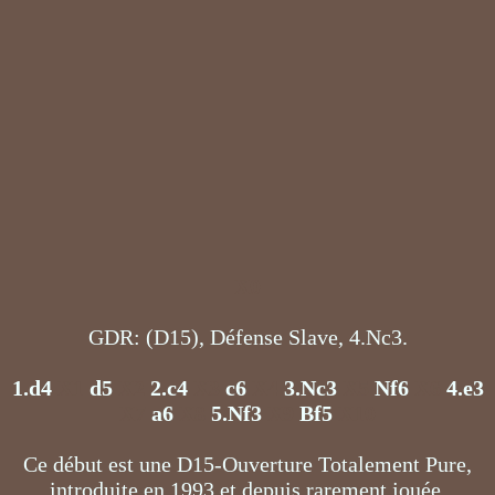
X0
GDR: (D15), Défense Slave, 4.Nc3.
1.d4
X1
d5
X2
2.c4
X3
c6
X4
3.Nc3
X5
Nf6
X6
4.e3
X7
a6
X8
5.Nf3
X9
Bf5
X10
Ce début est une D15-Ouverture Totalement Pure,
introduite en 1993 et depuis rarement jouée.