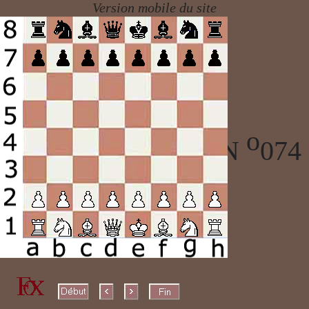
o
ECHECS PARTIE N
074