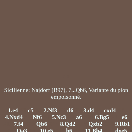
X0
Sicilienne: Najdorf (B97), 7...Qb6, Variante du pion
empoisonné.
1.e4
X1
c5
X2
2.Nf3
X3
d6
X4
3.d4
X5
cxd4
X6
4.Nxd4
X7
Nf6
X8
5.Nc3
X9
a6
X10
6.Bg5
X11
e6
X12
7.f4
X13
Qb6
X14
8.Qd2
X15
Qxb2
X16
9.Rb1
X17
Qa3
X18
10.e5
X19
h6
X20
11.Bh4
X21
dxe5