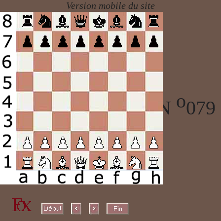
o
ECHECS PARTIE N
079