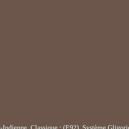
X0
-Indienne, Classique : (E92), Système Gligor