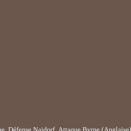
X0
ne, Défense Najdorf, Attaque Byrne (Anglaise)