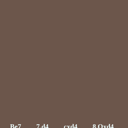
X11
Be7
X12
7.d4
X13
cxd4
X14
8.Qxd4
X15