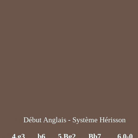
X0
Début Anglais - Système Hérisson
X6
4.g3
X7
b6
X8
5.Bg2
X9
Bb7
X10
6.0-0