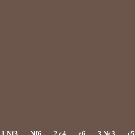
1.Nf3
X1
Nf6
X2
2.c4
X3
e6
X4
3.Nc3
X5
c5