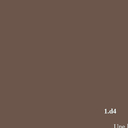
X0
1.d4
X1
Une 