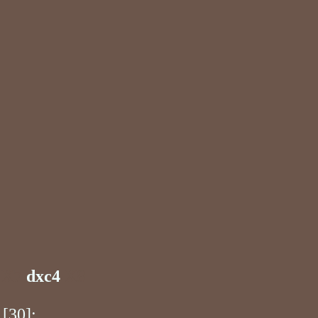
X7
dxc4
X8
[30]: