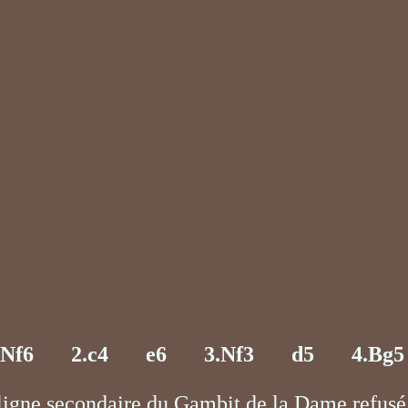
Nf6
X2
2.c4
X3
e6
X4
3.Nf3
X5
d5
X6
4.Bg5
ligne secondaire du Gambit de la Dame refusé 