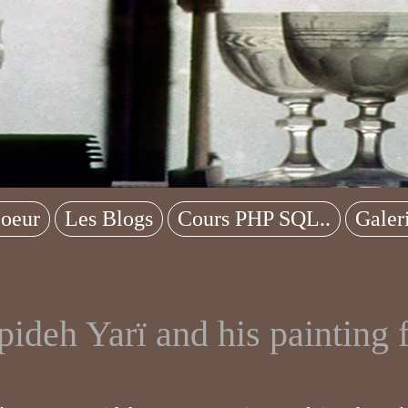
oeur
Les Blogs
Cours PHP SQL..
Galer
ideh Yarï and his painting f